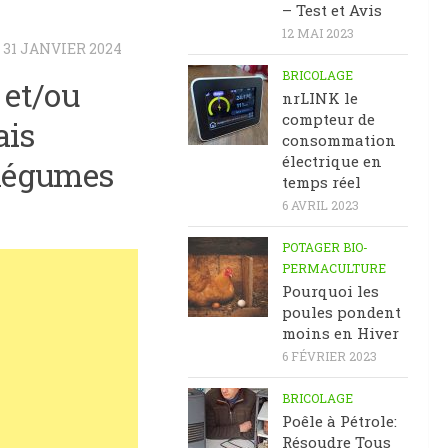
– Test et Avis
12 MAI 2023
R
31 JANVIER 2024
BRICOLAGE
 et/ou
nrLINK le
compteur de
ais
consommation
électrique en
s légumes
temps réel
6 AVRIL 2023
POTAGER BIO-
PERMACULTURE
Pourquoi les
poules pondent
moins en Hiver
6 FÉVRIER 2023
BRICOLAGE
Poêle à Pétrole:
Résoudre Tous