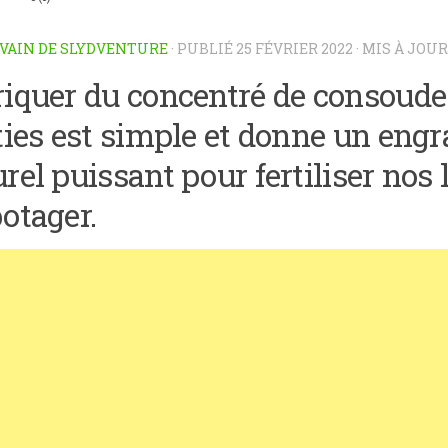
VAIN DE SLYDVENTURE
· PUBLIÉ
25 FÉVRIER 2022
· MIS À JOU
riquer du concentré de consoude
ties est simple et donne un engr
rel puissant pour fertiliser no
otager.