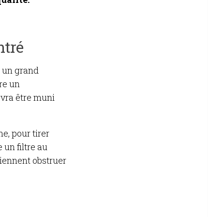
ntré
r un grand
re un
evra être muni
e, pour tirer
 un filtre au
viennent obstruer