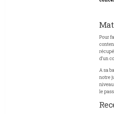
Maté
Pour fa
conten
récupé
d’un c
A sa ba
notre j
niveau
le pass
Rec