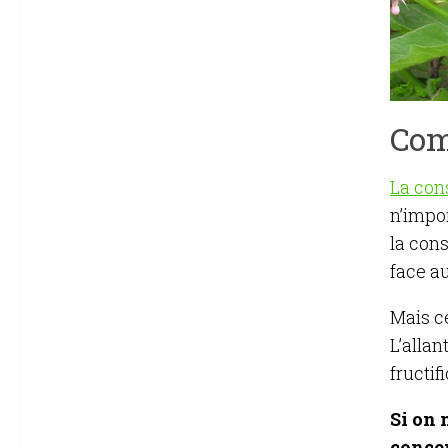
Com
La con
n’impo
la cons
face a
Mais ce
L’allan
fructif
Si on 
concen