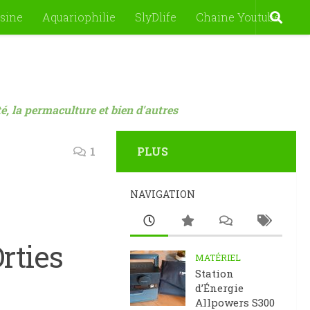
sine
Aquariophilie
SlyDlife
Chaine Youtube
nté, la permaculture et bien d'autres
1
PLUS
NAVIGATION
rties
MATÉRIEL
Station
d’Énergie
Allpowers S300