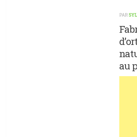
PAR
SYL
Fab
d’or
natu
au p