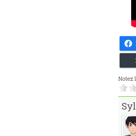
Notez l
Syl