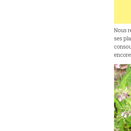
Nous r
ses pl
consou
encore