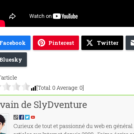
Facebook
Pinterest
Twitter
Bluesky
'article
[Total:
0
Average:
0
]
vain de SlyDventure
Curieux de tout et passionné du web en général. 