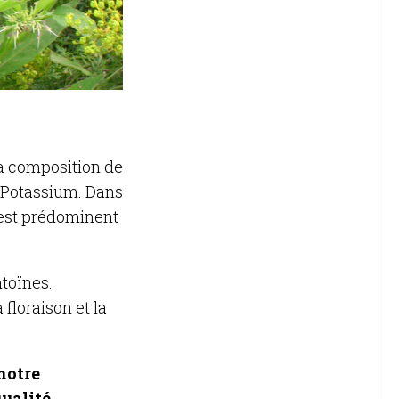
la composition de
t Potassium. Dans
i est prédominent
ntoïnes.
 floraison et la
 notre
ualité.