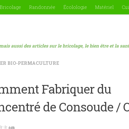
Bricolage
Randonnée
Écolologie
Matériel
Cui
mais aussi des articles sur le bricolage, le bien être et la sa
ER BIO-PERMACULTURE
mment Fabriquer du
ncentré de Consoude / O
0 (0)