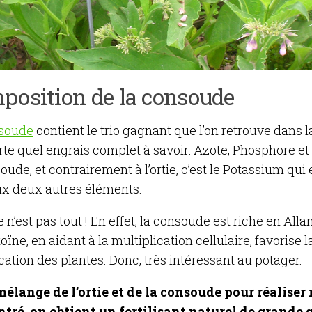
position de la consoude
soude
contient le trio gagnant que l’on retrouve dans 
rte quel engrais complet à savoir: Azote, Phosphore e
oude, et contrairement à l’ortie, c’est le Potassium qu
ux deux autres éléments.
 n’est pas tout ! En effet, la consoude est riche en Alla
toïne, en aidant à la multiplication cellulaire, favorise la
ication des plantes. Donc, très intéressant au potager.
mélange de l’ortie et de la consoude pour réaliser
tré, on obtient un fertilisant naturel de grande q