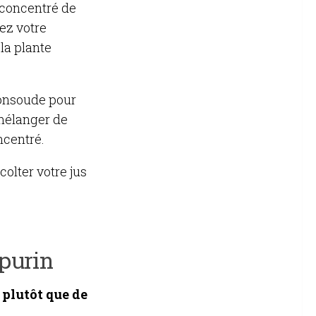
e concentré de
sez votre
la plante
consoude pour
 mélanger de
ncentré.
olter votre jus
 purin
plutôt que de