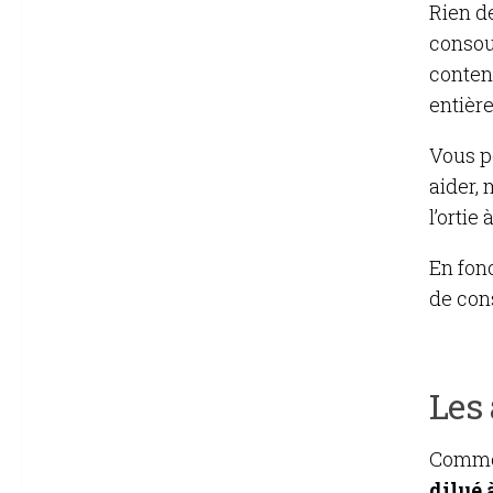
Rien d
consoud
contena
entière
Vous p
aider,
l’ortie
En fon
de con
Les
Comme 
dilué 