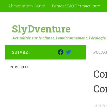
Alimentation-Santé
Potager BIO-Permaculture
Skip to content
SlyDventure
Actualités sur le climat, l'envirronnement, l'écologie 
SUIVRE :
POTAG
PUBLICITÉ
Co
Co