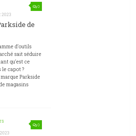
0
 2023
Parkside de
gamme d’outils
arché sait séduire
ant qu’est ce
 le capot ?
la marque Parkside
 de magasins
0
2023