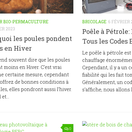
R BIO-PERMACULTURE
BRICOLAGE
6 FÉVRIER 
ER 2023
Poêle à Pétrole
uoi les poules pondent
Tous les Codes 
s en Hiver
Le poêle à pétrole es
nd souvent dire que les poules
chauffage énormément
 moins en Hiver. C’est vrai
Cependant, il y a un 
ne certaine mesure, cependant
fiabilité qui les fait 
 offrez de bonnes conditions à
Généralement, un cod
les, elles pondront aussi l’hiver.
s’affiche, nous allons la
et...
0