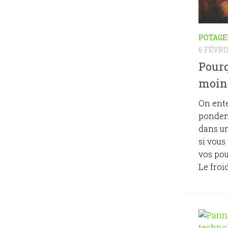
POTAGE
6 FÉVRI
Pourq
moin
On ente
pondent
dans u
si vous
vos pou
Le froid 