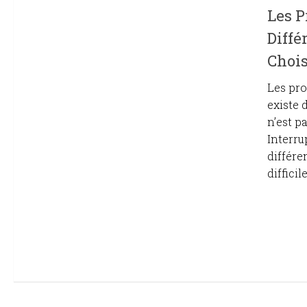
Les P
Diffé
Chois
Les pro
existe 
n’est p
Interru
différen
difficil