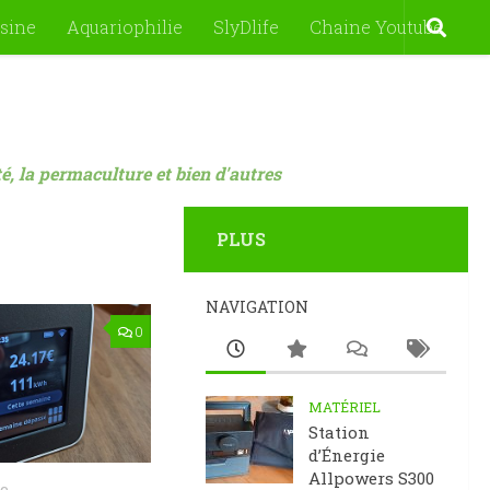
sine
Aquariophilie
SlyDlife
Chaine Youtube
nté, la permaculture et bien d'autres
PLUS
NAVIGATION
0
MATÉRIEL
Station
d’Énergie
Allpowers S300