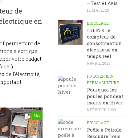
23
– Test et Avis
teur de
12 MAI 2023
lectrique en
BRICOLAGE
nrLINK le
compteur de
consommation
tif permettant de
électrique en
ions électrique
temps réel
icher votre budget
6 AVRIL 2023
 face à
 de l’électricité,
POTAGER BIO-
important...
PERMACULTURE
Pourquoi les
poules pondent
moins en Hiver
6 FÉVRIER 2023
5
BRICOLAGE
Poêle à Pétrole:
Résoudre Tous