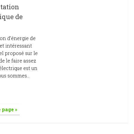
tation
rique de
ion d’énergie de
et intéressant
el proposé sur le
e le faire assez
électrique est un
ous sommes...
 page »