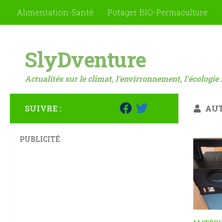
Alimentation-Santé
Potager BIO-Permaculture
Skip to content
SlyDventure
Actualités sur le climat, l'envirronnement, l'écologie 
SUIVRE :
AUT
PUBLICITÉ