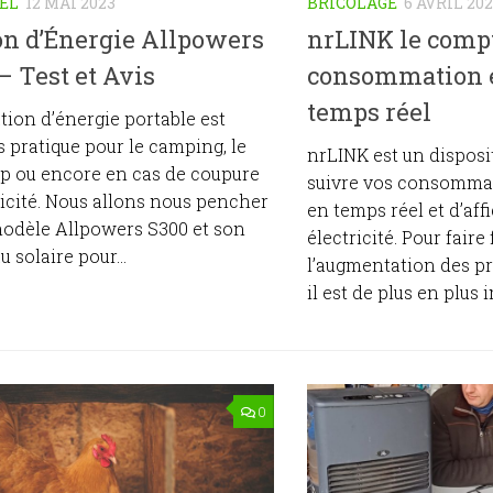
EL
12 MAI 2023
BRICOLAGE
6 AVRIL 20
on d’Énergie Allpowers
nrLINK le comp
– Test et Avis
consommation é
temps réel
tion d’énergie portable est
s pratique pour le camping, le
nrLINK est un disposi
ip ou encore en cas de coupure
suivre vos consommat
ricité. Nous allons nous pencher
en temps réel et d’aff
modèle Allpowers S300 et son
électricité. Pour faire
 solaire pour...
l’augmentation des prix
il est de plus en plus 
0