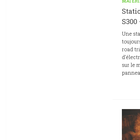
MATÉRI
Stati
S300 
Une sta
toujour
road tr
d’élect
sur le 
panneau