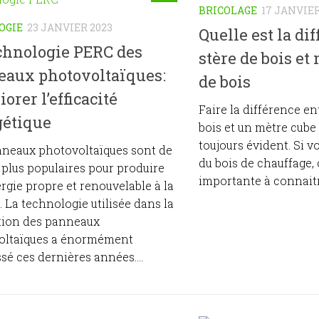
BRICOLAGE
17 JANVIER
OGIE
23 JANVIER 2023
Quelle est la di
chnologie PERC des
stère de bois et
eaux photovoltaïques:
de bois
orer l’efficacité
Faire la différence en
gétique
bois et un mètre cube 
toujours évident. Si 
nneaux photovoltaïques sont de
du bois de chauffage, 
 plus populaires pour produire
importante à connaitre
ergie propre et renouvelable à la
 La technologie utilisée dans la
tion des panneaux
oltaïques a énormément
sé ces dernières années....