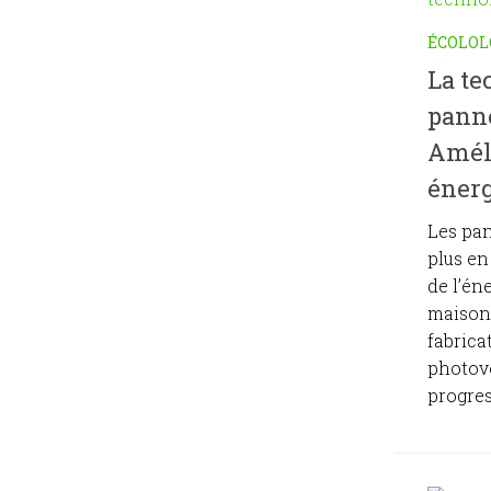
ÉCOLOL
La te
pann
Améli
éner
Les pa
plus en
de l’én
maison.
fabrica
photov
progres