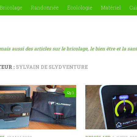
Bricolage
Randonnée
Écolologie
Matériel
Cui
mais aussi des articles sur le bricolage, le bien être et la sa
EUR :
SYLVAIN DE SLYDVENTURE
0