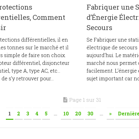
rotections
Fabriquer une S
rentielles, Comment
d’Énergie Élect
ir
Secours
tections différentielles, il en
Se Fabriquer une stat
des tonnes sur le marché et il
électrique de secours 
as simple de faire son choix.
aujourd’hui. Le matéri
pteur différentiel, disjoncteur
marché nous permet d
tiel, type A, type AC, etc…
facilement. L’énergie 
e de s’y retrouver pour...
sujet important car n
Page 1 sur 31
1
2
3
4
5
…
10
20
30
…
»
Dernière