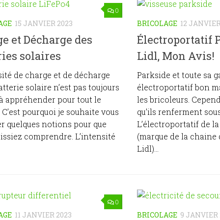
0
AGE
15 JANVIER 2023
BRICOLAGE
12 JANVIER
e et Décharge des
Électroportatif 
ries solaires
Lidl, Mon Avis!
sité de charge et de décharge
Parkside et toute sa 
atterie solaire n’est pas toujours
électroportatif bon m
à appréhender pour tout le
les bricoleurs. Cepend
C’est pourquoi je souhaite vous
qu’ils renferment sous
r quelques notions pour que
L’électroportatif de 
issiez comprendre. L’intensité
(marque de la chaine
Lidl)...
0
AGE
11 JANVIER 2023
BRICOLAGE
9 JANVIER 