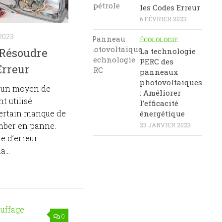
les Codes Erreur
6 FÉVRIER 2023
2023
ÉCOLOLOGIE
: Résoudre
La technologie
PERC des
Erreur
panneaux
photovoltaïques
t un moyen de
: Améliorer
 utilisé.
l’efficacité
certain manque de
énergétique
tomber en panne.
23 JANVIER 2023
e d’erreur
...
0