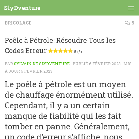
SlyDventure
Skip to content
BRICOLAGE
5
Poêle à Pétrole: Résoudre Tous les
Codes Erreur
5 (3)
PAR
SYLVAIN DE SLYDVENTURE
· PUBLIÉ
6 FÉVRIER 2023
· MIS
À JOUR
6 FÉVRIER 2023
Le poêle à pétrole est un moyen
de chauffage énormément utilisé.
Cependant, il y a un certain
manque de fiabilité qui les fait
tomber en panne. Généralement,
un code d’erreur s’affiche, nous