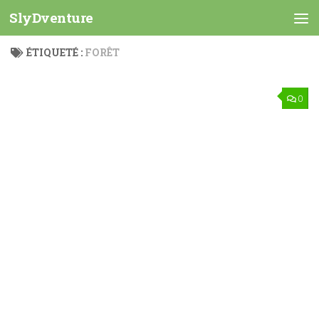
SlyDventure
Skip to content
ÉTIQUETÉ :
FORÊT
0