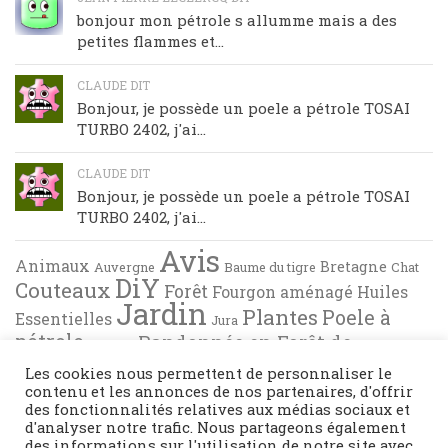
bonjour mon pétrole s allumme mais a des
petites flammes et...
CLAUDE DIT
Bonjour, je possède un poele a pétrole TOSAI
TURBO 2402, j'ai...
CLAUDE DIT
Bonjour, je possède un poele a pétrole TOSAI
TURBO 2402, j'ai...
Avis
Animaux
Bretagne
Auvergne
Baume du tigre
Chat
DiY
Couteaux
Forêt
Fourgon aménagé
Huiles
Jardin
Plantes
Poele à
Essentielles
Jura
pétrole
Randonnée en Forêt de
Pyrénées
Tests
Recette de cuisine
Brocéliande
Les cookies nous permettent de personnaliser le
contenu et les annonces de nos partenaires, d'offrir
des fonctionnalités relatives aux médias sociaux et
d'analyser notre trafic. Nous partageons également
des informations sur l'utilisation de notre site avec