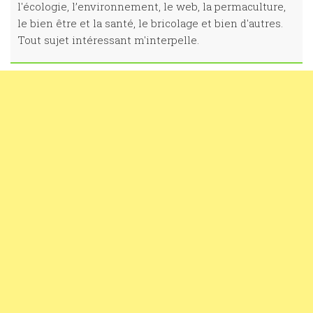
l'écologie, l’environnement, le web, la permaculture,
le bien être et la santé, le bricolage et bien d'autres.
Tout sujet intéressant m'interpelle.