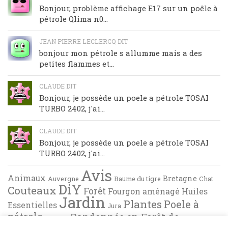
Bonjour, problème affichage E17 sur un poêle à
pétrole Qlima n0...
JEAN PIERRE LECLERCQ DIT
bonjour mon pétrole s allumme mais a des
petites flammes et...
CLAUDE DIT
Bonjour, je possède un poele a pétrole TOSAI
TURBO 2402, j'ai...
CLAUDE DIT
Bonjour, je possède un poele a pétrole TOSAI
TURBO 2402, j'ai...
Avis
Animaux
Bretagne
Auvergne
Baume du tigre
Chat
DiY
Couteaux
Forêt
Fourgon aménagé
Huiles
Jardin
Plantes
Poele à
Essentielles
Jura
pétrole
Randonnée en Forêt de
Pyrénées