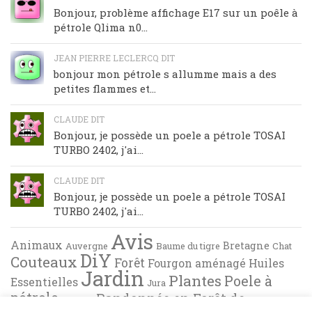
Bonjour, problème affichage E17 sur un poêle à
pétrole Qlima n0...
JEAN PIERRE LECLERCQ DIT
bonjour mon pétrole s allumme mais a des
petites flammes et...
CLAUDE DIT
Bonjour, je possède un poele a pétrole TOSAI
TURBO 2402, j'ai...
CLAUDE DIT
Bonjour, je possède un poele a pétrole TOSAI
TURBO 2402, j'ai...
Avis
Animaux
Bretagne
Auvergne
Baume du tigre
Chat
DiY
Couteaux
Forêt
Fourgon aménagé
Huiles
Jardin
Plantes
Poele à
Essentielles
Jura
pétrole
Randonnée en Forêt de
Pyrénées