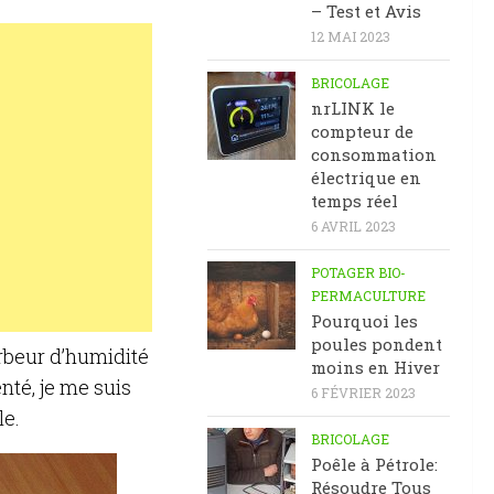
– Test et Avis
12 MAI 2023
BRICOLAGE
nrLINK le
compteur de
consommation
électrique en
temps réel
6 AVRIL 2023
POTAGER BIO-
PERMACULTURE
Pourquoi les
poules pondent
orbeur d’humidité
moins en Hiver
nté, je me suis
6 FÉVRIER 2023
le.
BRICOLAGE
Poêle à Pétrole:
Résoudre Tous