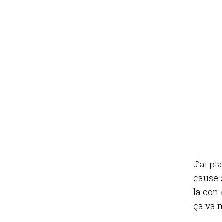
J’ai pl
cause d
la con 
ça va 