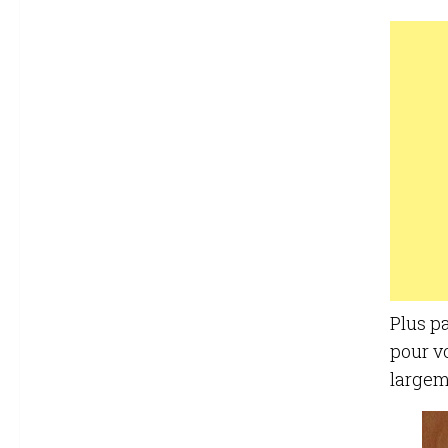
Plus pa
pour vo
largem