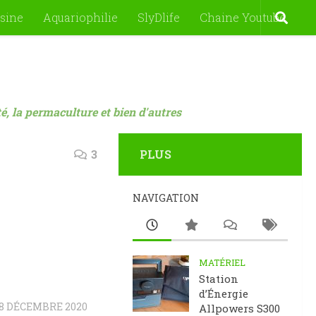
sine
Aquariophilie
SlyDlife
Chaine Youtube
nté, la permaculture et bien d'autres
3
PLUS
NAVIGATION
MATÉRIEL
Station
d’Énergie
8 DÉCEMBRE 2020
Allpowers S300