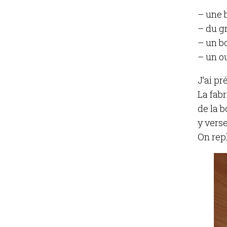
– une b
– du gr
– un b
– un o
J’ai p
La fabr
de la b
y verse
On repl