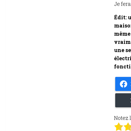
Je fera
Édit: 
maison
même p
vraime
une s
électr
foncti
Notez l