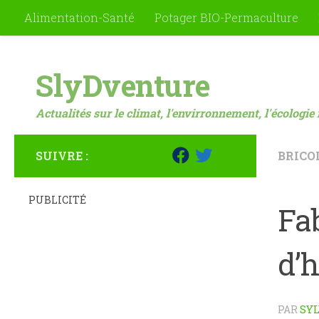
Alimentation-Santé
Potager BIO-Permaculture
Skip to content
SlyDventure
Actualités sur le climat, l'envirronnement, l'écologie 
SUIVRE :
BRICO
PUBLICITÉ
Fa
d’
PAR
SYL