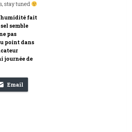
as, stay tuned
’humidité fait
 sel semble
ne pas
au point dans
icateur
mi journée de
Email