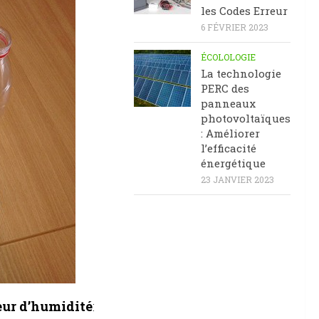
les Codes Erreur
6 FÉVRIER 2023
ÉCOLOLOGIE
La technologie
PERC des
panneaux
photovoltaïques
: Améliorer
l’efficacité
énergétique
23 JANVIER 2023
beur d’humidité
: