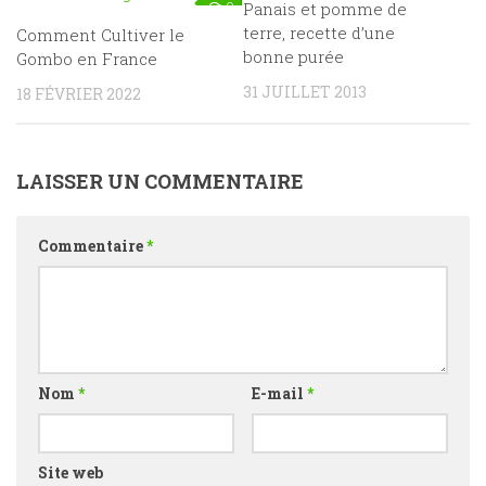
0
Panais et pomme de
1
terre, recette d’une
Comment Cultiver le
bonne purée
Gombo en France
31 JUILLET 2013
18 FÉVRIER 2022
LAISSER UN COMMENTAIRE
Commentaire
*
Nom
*
E-mail
*
Site web