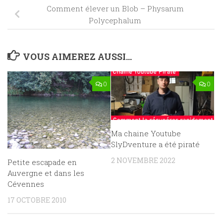
Comment élever un Blob – Physarum
Polycephalum
VOUS AIMEREZ AUSSI...
0
0
Ma chaine Youtube
SlyDventure a été piraté
2 NOVEMBRE 2022
Petite escapade en
Auvergne et dans les
Cévennes
17 OCTOBRE 2010