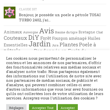
CLAUDE DIT
Bonjour, je possède un poele a pétrole TOSAI
TURBO 2402, j'ai...
Avis
Animaux
Bretagne
Auvergne
Baume du tigre
Chat
DiY
Couteaux
Forêt
Fourgon aménagé
Huiles
Jardin
Plantes
Poele à
Essentielles
Jura
pétrole
Randonnée en Forêt de
Pyrénées
Tests
Recette de cuisine
Brocéliande
Les cookies nous permettent de personnaliser le
contenu et les annonces de nos partenaires, d'offrir
des fonctionnalités relatives aux médias sociaux et
d'analyser notre trafic. Nous partageons également
des informations sur l'utilisation de notre site avec
nos partenaires de médias sociaux, de publicité et
d'analyse, qui peuvent combiner celles-ci avec
d'autres informations que vous leur avez fournies ou
qu'ils ont collectées lors de votre utilisation de leurs
services. Acceptez-vous l'utilisation des cookies ?
Fièrement propulsé par
- Conçu par
Thème Hueman
Réglages
Accepter Tout
Accepter