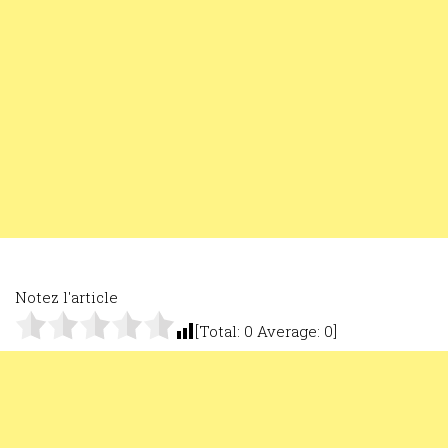
Notez l'article
[Total:
0
Average:
0
]