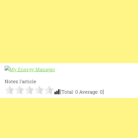
Notez l'article
[Total:
0
Average:
0
]