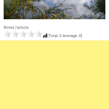
Notez l'article
[Total:
0
Average:
0
]