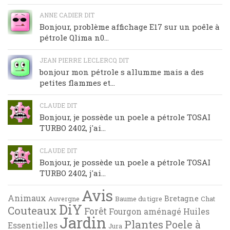
ANNE CADIER DIT
Bonjour, problème affichage E17 sur un poêle à
pétrole Qlima n0...
JEAN PIERRE LECLERCQ DIT
bonjour mon pétrole s allumme mais a des
petites flammes et...
CLAUDE DIT
Bonjour, je possède un poele a pétrole TOSAI
TURBO 2402, j'ai...
CLAUDE DIT
Bonjour, je possède un poele a pétrole TOSAI
TURBO 2402, j'ai...
Avis
Animaux
Bretagne
Auvergne
Baume du tigre
Chat
DiY
Couteaux
Forêt
Fourgon aménagé
Huiles
Jardin
Plantes
Poele à
Essentielles
Jura