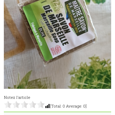
Notez l'article
[Total:
0
Average:
0
]