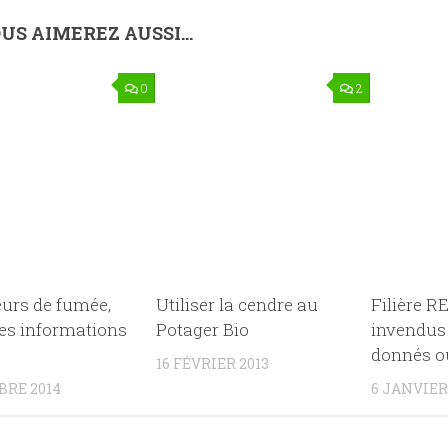
US AIMEREZ AUSSI...
0
2
eurs de fumée,
Utiliser la cendre au
Filière RE
es informations
Potager Bio
invendus 
donnés ou
16 FÉVRIER 2013
BRE 2014
6 JANVIER