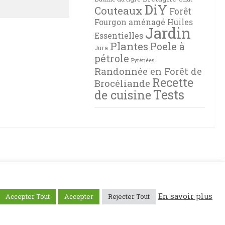
DiY
Couteaux
Forêt
Fourgon aménagé
Huiles
Jardin
Essentielles
Plantes
Poele à
Jura
pétrole
Pyrénées
Randonnée en Forêt de
Recette
Brocéliande
Tests
de cuisine
En savoir plus
Accepter Tout
Accepter
Rejecter Tout