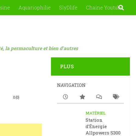
sine
Aquariophilie
SlyDlife
Chaine Youtube
nté, la permaculture et bien d'autres
PLUS
NAVIGATION
0 (0)
MATÉRIEL
Station
d’Énergie
Allpowers S300