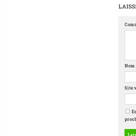
LAIS
Comm
Nom
Site 
E
proc