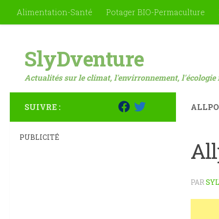
Alimentation-Santé
Potager BIO-Permaculture
Skip to content
SlyDventure
Actualités sur le climat, l'envirronnement, l'écologie 
SUIVRE :
ALLPO
PUBLICITÉ
Al
PAR
SYL