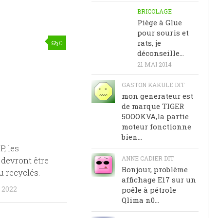
BRICOLAGE
Piège à Glue
pour souris et
rats, je
0
déconseille…
21 MAI 2014
GASTON KAKULE DIT
mon generateur est
de marque TIGER
5OOOKVA,la partie
moteur fonctionne
bien...
P, les
ANNE CADIER DIT
devront être
Bonjour, problème
 recyclés.
affichage E17 sur un
 2022
poêle à pétrole
Qlima n0...