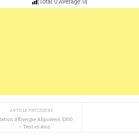
[Total:
0
Average:
0
]
ARTICLE PRÉCÉDENT
tation d’Énergie Allpowers S300
– Test et Avis