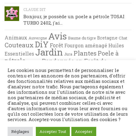
CLAUDE DIT
Bonjour, je possède un poele a pétrole TOSAI
TURBO 2402, j'ai...
Avis
Animaux
Bretagne
Auvergne
Baume du tigre
Chat
DiY
Couteaux
Forêt
Fourgon aménagé
Huiles
Jardin
Plantes
Poele à
Essentielles
Jura
pétrole
Randonnée en Forêt de
Pyrénées
Tests
Recette de cuisine
Brocéliande
Les cookies nous permettent de personnaliser le
contenu et les annonces de nos partenaires, d'offrir
des fonctionnalités relatives aux médias sociaux et
d'analyser notre trafic. Nous partageons également
des informations sur l'utilisation de notre site avec
nos partenaires de médias sociaux, de publicité et
d'analyse, qui peuvent combiner celles-ci avec
d'autres informations que vous leur avez fournies ou
qu'ils ont collectées lors de votre utilisation de leurs
services. Acceptez-vous l'utilisation des cookies ?
Fièrement propulsé par
- Conçu par
Thème Hueman
Réglages
Accepter Tout
Accepter