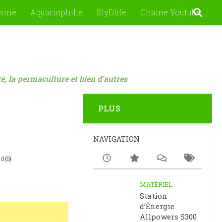
sine
Aquariophilie
SlyDlife
Chaine Youtube
nté, la permaculture et bien d'autres
PLUS
NAVIGATION
0 (0)
MATÉRIEL
Station
d’Énergie
Allpowers S300