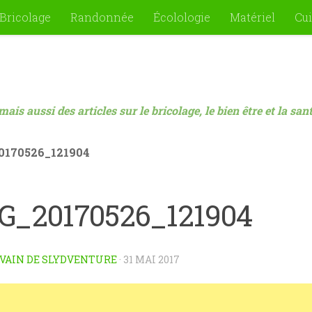
Bricolage
Randonnée
Écolologie
Matériel
Cui
mais aussi des articles sur le bricolage, le bien être et la sa
0170526_121904
G_20170526_121904
VAIN DE SLYDVENTURE
·
31 MAI 2017