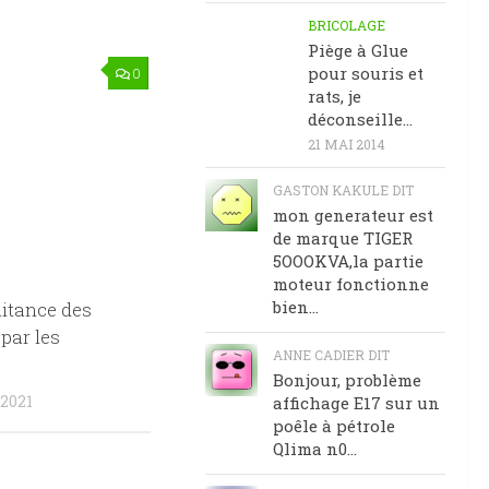
BRICOLAGE
Piège à Glue
pour souris et
0
rats, je
déconseille…
21 MAI 2014
GASTON KAKULE DIT
mon generateur est
de marque TIGER
5OOOKVA,la partie
moteur fonctionne
bien...
itance des
par les
ANNE CADIER DIT
Bonjour, problème
2021
affichage E17 sur un
poêle à pétrole
Qlima n0...