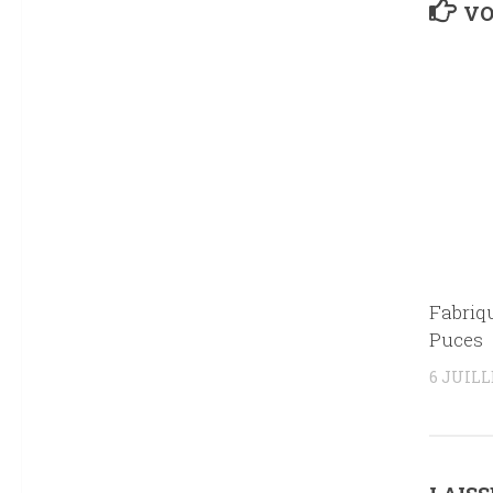
VO
Fabriq
Puces
6 JUILL