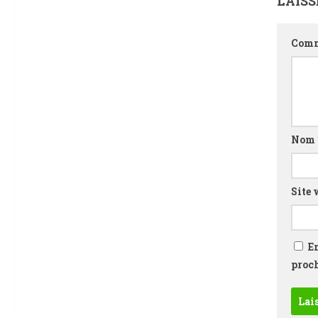
LAIS
Comm
Nom
Site 
E
proc