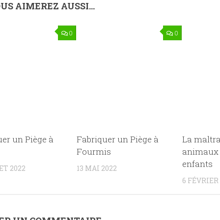
US AIMEREZ AUSSI...
0
0
uer un Piège à
Fabriquer un Piège à
La maltra
Fourmis
animaux 
enfants
ET 2022
13 MAI 2022
6 FÉVRIER 