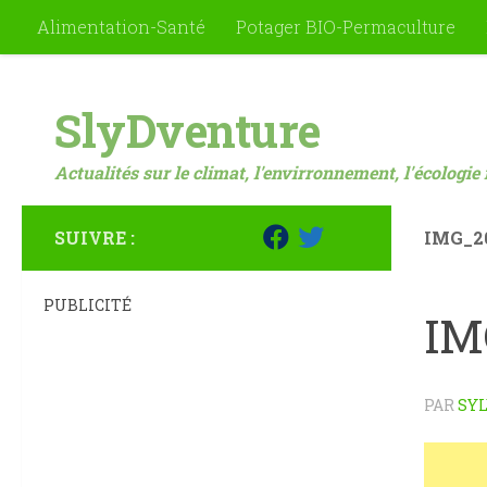
Alimentation-Santé
Potager BIO-Permaculture
Skip to content
SlyDventure
Actualités sur le climat, l'envirronnement, l'écologie 
SUIVRE :
IMG_2
PUBLICITÉ
IM
PAR
SYL