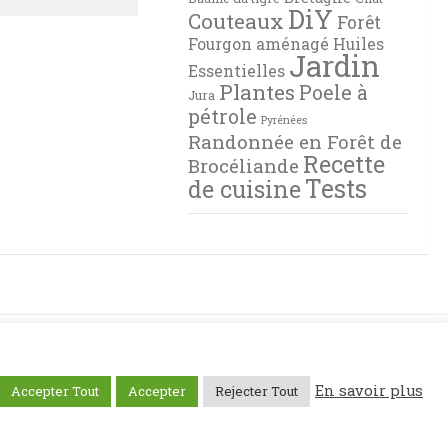
DiY
Couteaux
Forêt
Fourgon aménagé
Huiles
Jardin
Essentielles
Plantes
Poele à
Jura
pétrole
Pyrénées
Randonnée en Forêt de
Recette
Brocéliande
Tests
de cuisine
En savoir plus
Accepter Tout
Accepter
Rejecter Tout