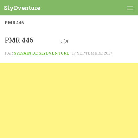
SlyDventure
Skip to content
PMR 446
PMR 446
0 (0)
PAR
SYLVAIN DE SLYDVENTURE
·
17 SEPTEMBRE 2017