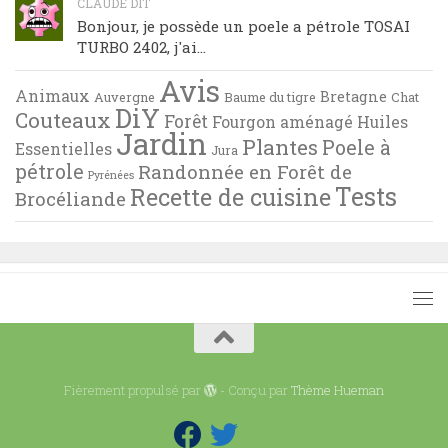
CLAUDE DIT
Bonjour, je possède un poele a pétrole TOSAI
TURBO 2402, j'ai...
Avis
Animaux
Bretagne
Auvergne
Baume du tigre
Chat
DiY
Couteaux
Forêt
Fourgon aménagé
Huiles
Jardin
Plantes
Poele à
Essentielles
Jura
pétrole
Randonnée en Forêt de
Pyrénées
Tests
Recette de cuisine
Brocéliande
Fièrement propulsé par
- Conçu par
Thème Hueman