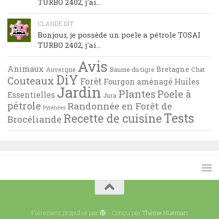
TURBO 2402, j'ai...
CLAUDE DIT
Bonjour, je possède un poele a pétrole TOSAI
TURBO 2402, j'ai...
Avis
Animaux
Bretagne
Auvergne
Baume du tigre
Chat
DiY
Couteaux
Forêt
Fourgon aménagé
Huiles
Jardin
Plantes
Poele à
Essentielles
Jura
pétrole
Randonnée en Forêt de
Pyrénées
Tests
Recette de cuisine
Brocéliande
Fièrement propulsé par
- Conçu par
Thème Hueman