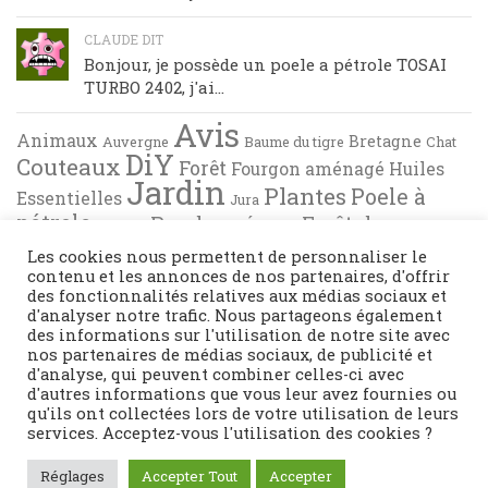
CLAUDE DIT
Bonjour, je possède un poele a pétrole TOSAI
TURBO 2402, j'ai...
Avis
Animaux
Bretagne
Auvergne
Baume du tigre
Chat
DiY
Couteaux
Forêt
Fourgon aménagé
Huiles
Jardin
Plantes
Poele à
Essentielles
Jura
pétrole
Randonnée en Forêt de
Pyrénées
Tests
Recette de cuisine
Brocéliande
Les cookies nous permettent de personnaliser le
contenu et les annonces de nos partenaires, d'offrir
des fonctionnalités relatives aux médias sociaux et
d'analyser notre trafic. Nous partageons également
des informations sur l'utilisation de notre site avec
nos partenaires de médias sociaux, de publicité et
d'analyse, qui peuvent combiner celles-ci avec
d'autres informations que vous leur avez fournies ou
qu'ils ont collectées lors de votre utilisation de leurs
services. Acceptez-vous l'utilisation des cookies ?
Fièrement propulsé par
- Conçu par
Thème Hueman
Réglages
Accepter Tout
Accepter