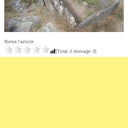
Notez l'article
[Total:
0
Average:
0
]