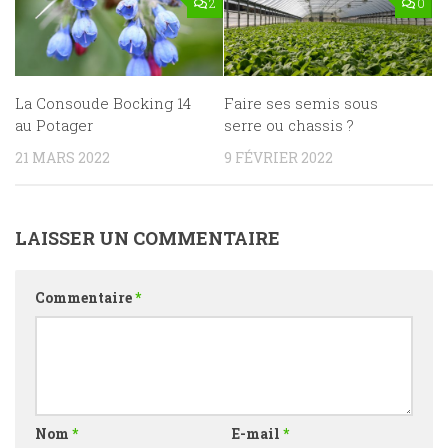
2
0
La Consoude Bocking 14
Faire ses semis sous
au Potager
serre ou chassis ?
21 MARS 2022
9 FÉVRIER 2022
LAISSER UN COMMENTAIRE
Commentaire
*
Nom
*
E-mail
*