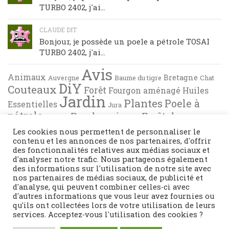
TURBO 2402, j'ai...
CLAUDE DIT
Bonjour, je possède un poele a pétrole TOSAI
TURBO 2402, j'ai...
Avis
Animaux
Bretagne
Auvergne
Baume du tigre
Chat
DiY
Couteaux
Forêt
Fourgon aménagé
Huiles
Jardin
Plantes
Poele à
Essentielles
Jura
pétrole
Randonnée en Forêt de
Pyrénées
Tests
Recette de cuisine
Brocéliande
Les cookies nous permettent de personnaliser le
contenu et les annonces de nos partenaires, d'offrir
des fonctionnalités relatives aux médias sociaux et
d'analyser notre trafic. Nous partageons également
des informations sur l'utilisation de notre site avec
nos partenaires de médias sociaux, de publicité et
d'analyse, qui peuvent combiner celles-ci avec
d'autres informations que vous leur avez fournies ou
qu'ils ont collectées lors de votre utilisation de leurs
services. Acceptez-vous l'utilisation des cookies ?
Fièrement propulsé par
- Conçu par
Thème Hueman