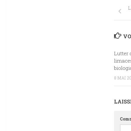
L
VO
Lutter 
limace
biolog
8 MAI 2
LAIS
Comm