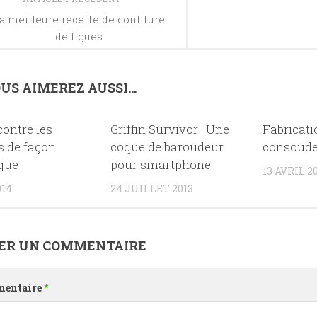
a meilleure recette de confiture
de figues
US AIMEREZ AUSSI...
contre les
0
Griffin Survivor : Une
1
Fabricati
s de façon
coque de baroudeur
consoud
ique
pour smartphone
13 AVRIL 2
014
24 JUILLET 2013
SER UN COMMENTAIRE
entaire
*