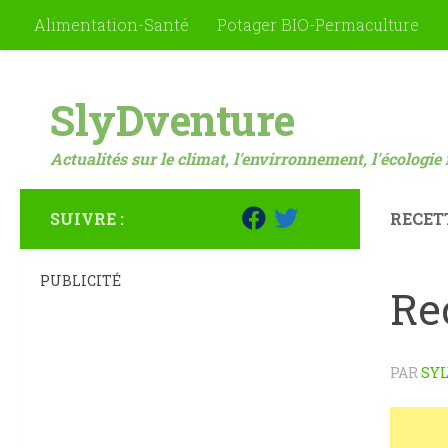
Alimentation-Santé
Potager BIO-Permaculture
Skip to content
SlyDventure
Actualités sur le climat, l'envirronnement, l'écologie 
SUIVRE :
RECET
PUBLICITÉ
Rec
PAR
SYL