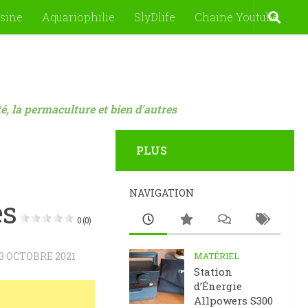
sine
Aquariophilie
SlyDlife
Chaine Youtube
nté, la permaculture et bien d'autres
PLUS
NAVIGATION
es
0 (0)
3 OCTOBRE 2021
MATÉRIEL
Station
d’Énergie
Allpowers S300