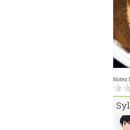
Notez l
Syl