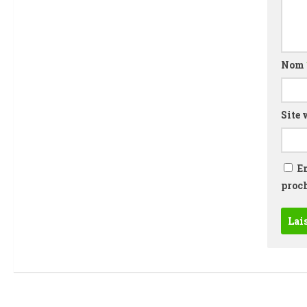
Nom
Site 
E
proc