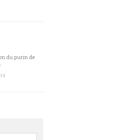
on du purin de
0
e
014