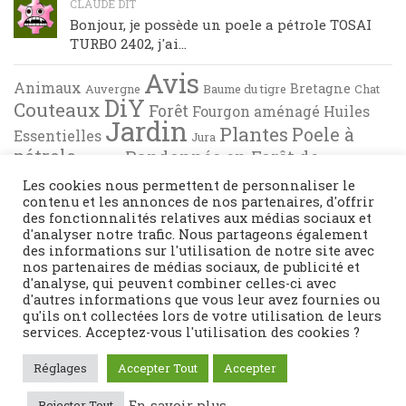
CLAUDE DIT
Bonjour, je possède un poele a pétrole TOSAI
TURBO 2402, j'ai...
Avis
Animaux
Bretagne
Auvergne
Baume du tigre
Chat
DiY
Couteaux
Forêt
Fourgon aménagé
Huiles
Jardin
Plantes
Poele à
Essentielles
Jura
pétrole
Randonnée en Forêt de
Pyrénées
Tests
Recette de cuisine
Brocéliande
Les cookies nous permettent de personnaliser le
contenu et les annonces de nos partenaires, d'offrir
des fonctionnalités relatives aux médias sociaux et
d'analyser notre trafic. Nous partageons également
des informations sur l'utilisation de notre site avec
nos partenaires de médias sociaux, de publicité et
d'analyse, qui peuvent combiner celles-ci avec
d'autres informations que vous leur avez fournies ou
qu'ils ont collectées lors de votre utilisation de leurs
services. Acceptez-vous l'utilisation des cookies ?
Fièrement propulsé par
- Conçu par
Thème Hueman
Réglages
Accepter Tout
Accepter
En savoir plus
Rejecter Tout