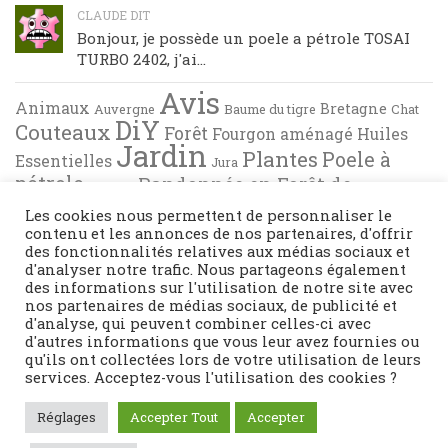
CLAUDE DIT
Bonjour, je possède un poele a pétrole TOSAI
TURBO 2402, j'ai...
Avis
Animaux
Bretagne
Auvergne
Baume du tigre
Chat
DiY
Couteaux
Forêt
Fourgon aménagé
Huiles
Jardin
Plantes
Poele à
Essentielles
Jura
pétrole
Randonnée en Forêt de
Pyrénées
Tests
Recette de cuisine
Brocéliande
Les cookies nous permettent de personnaliser le
contenu et les annonces de nos partenaires, d'offrir
des fonctionnalités relatives aux médias sociaux et
d'analyser notre trafic. Nous partageons également
des informations sur l'utilisation de notre site avec
nos partenaires de médias sociaux, de publicité et
d'analyse, qui peuvent combiner celles-ci avec
d'autres informations que vous leur avez fournies ou
qu'ils ont collectées lors de votre utilisation de leurs
services. Acceptez-vous l'utilisation des cookies ?
Fièrement propulsé par
- Conçu par
Thème Hueman
Réglages
Accepter Tout
Accepter