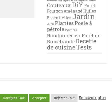
DiY
Couteaux
Forêt
Fourgon aménagé
Huiles
Jardin
Essentielles
Plantes
Poele à
Jura
pétrole
Pyrénées
Randonnée en Forêt de
Recette
Brocéliande
Tests
de cuisine
En savoir plus
Accepter Tout
Accepter
Rejecter Tout