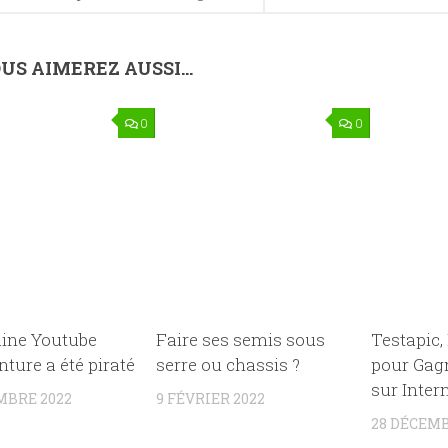
US AIMEREZ AUSSI...
0
0
ine Youtube
Faire ses semis sous
Testapic,
ture a été piraté
serre ou chassis ?
pour Gagn
sur Inter
MBRE 2022
9 FÉVRIER 2022
28 DÉCEMB