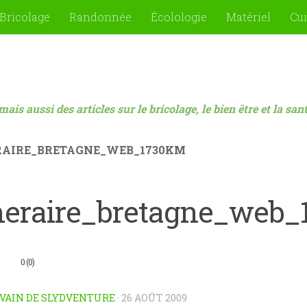
Bricolage
Randonnée
Écolologie
Matériel
Cui
mais aussi des articles sur le bricolage, le bien être et la sa
RAIRE_BRETAGNE_WEB_1730KM
ineraire_bretagne_web
0 (0)
VAIN DE SLYDVENTURE
·
26 AOÛT 2009