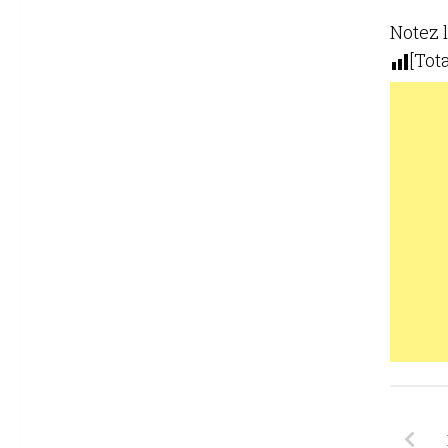
Notez l
[Tota