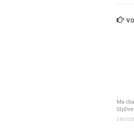
VO
Ma cha
SlyDven
2 NOVE