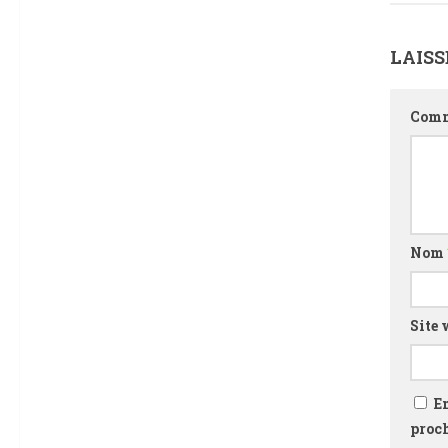
LAIS
Comm
Nom
Site 
E
proc