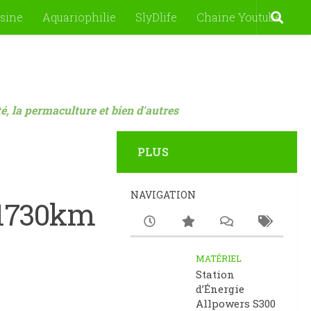
sine
Aquariophilie
SlyDlife
Chaine Youtube
nté, la permaculture et bien d'autres
PLUS
NAVIGATION
_1730km
MATÉRIEL
Station
d’Énergie
Allpowers S300