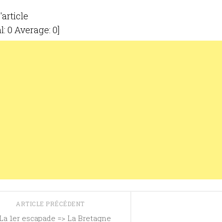
'article
l:
0
Average:
0
]
ARTICLE PRÉCÉDENT
La 1er escapade => La Bretagne