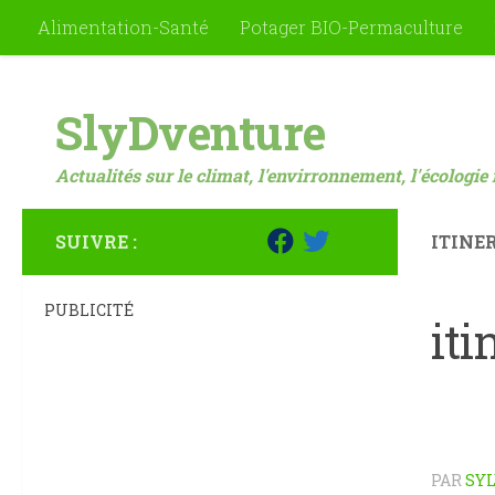
Alimentation-Santé
Potager BIO-Permaculture
Skip to content
SlyDventure
Actualités sur le climat, l'envirronnement, l'écologie 
SUIVRE :
ITINE
PUBLICITÉ
it
PAR
SYL