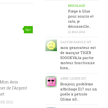
BRICOLAGE
Piège à Glue
pour souris et
rats, je
déconseille…
0
21 MAI 2014
GASTON KAKULE DIT
mon generateur est
de marque TIGER
5OOOKVA,la partie
moteur fonctionne
bien...
ANNE CADIER DIT
 Mon Avis
Bonjour, problème
er de l’Argent
affichage E17 sur un
net
poêle à pétrole
Qlima n0...
RE 2021