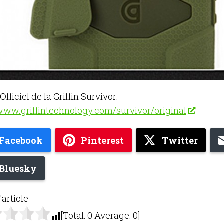
 Officiel de la Griffin Survivor:
/www.griffintechnology.com/survivor/original
Facebook
Pinterest
Twitter
Bluesky
'article
[Total:
0
Average:
0
]