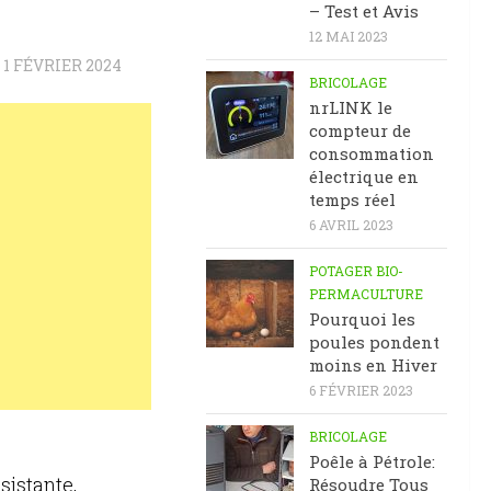
– Test et Avis
12 MAI 2023
R
1 FÉVRIER 2024
BRICOLAGE
nrLINK le
compteur de
consommation
électrique en
temps réel
6 AVRIL 2023
POTAGER BIO-
PERMACULTURE
Pourquoi les
poules pondent
moins en Hiver
6 FÉVRIER 2023
BRICOLAGE
Poêle à Pétrole:
sistante,
Résoudre Tous