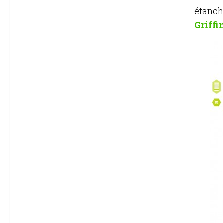
étanche
Griffi