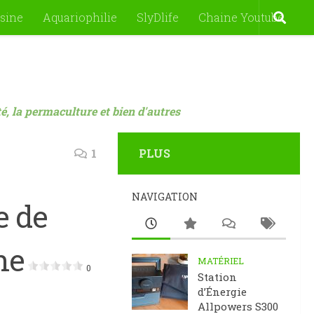
sine
Aquariophilie
SlyDlife
Chaine Youtube
nté, la permaculture et bien d'autres
1
PLUS
NAVIGATION
e de
ne
MATÉRIEL
0
Station
d’Énergie
Allpowers S300