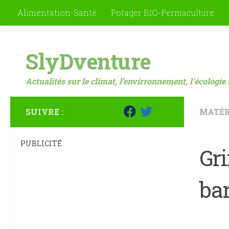
Alimentation-Santé
Potager BIO-Permaculture
Skip to content
SlyDventure
Actualités sur le climat, l'envirronnement, l'écologie 
SUIVRE :
MATÉR
PUBLICITÉ
Gri
ba