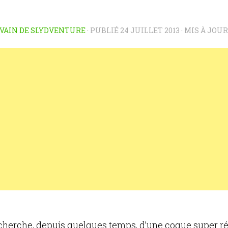
VAIN DE SLYDVENTURE
· PUBLIÉ
24 JUILLET 2013
· MIS À JOU
echerche, depuis quelques temps, d’une coque super ré