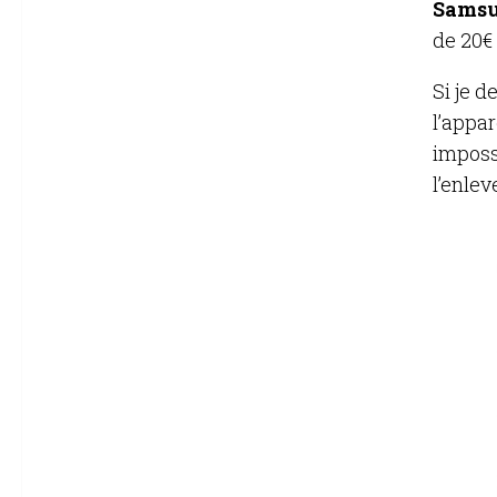
Samsun
de 20€
Si je d
l’appar
impossi
l’enlev