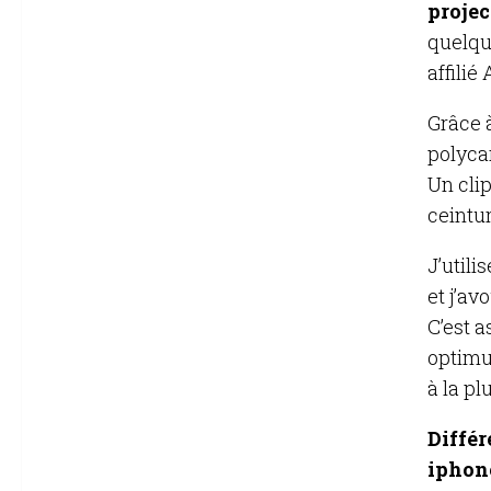
projec
quelqu
affili
Grâce 
polyca
Un cli
ceintur
J’utilis
et j’a
C’est 
optimum
à la plu
Différ
iphone