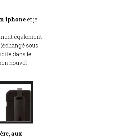
mon iphone
et je
lement également
S (échangé sous
dité dans le
 mon nouvel
ère, aux