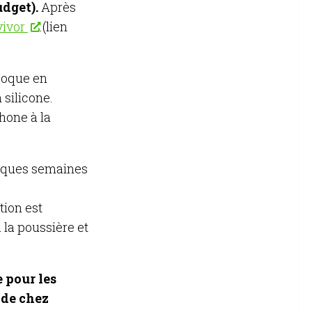
udget).
Après
vivor
.(lien
 coque en
 silicone.
hone à la
elques semaines
ion est
 la poussière et
e pour les
 de chez