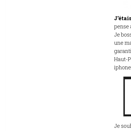
J’étai
pense 
Je bos
une ma
garant
Haut-P
iphone
Je sou