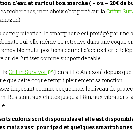
tion d’eau et surtout bon marché ( + ou – 20€ de b
es recherches, mon choix c’est porté sur la
Griffin Sur
é Amazon)
à cette protection, le smartphone est protégé par une
rbonate qui, elle même, se retrouve dans une coque en
p amovible multi-positions permet d’accrocher le télép
e ou de l’utiliser comme support de table.
e la
Griffin Survivor
(lien affilié Amazon) depuis qu
voue que cette coque rempli pleinement sa fonction.
assez imposant comme coque mais le niveau de protect
. Résistant aux chutes jusqu’à 1.8m, aux vibrations, à
ie.
ents coloris sont disponibles et elle est disponibl
s mais aussi pour ipad et quelques smartphones