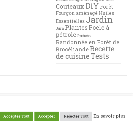
DiY
Couteaux
Forêt
Fourgon aménagé
Huiles
Jardin
Essentielles
Plantes
Poele à
Jura
pétrole
Pyrénées
Randonnée en Forêt de
Recette
Brocéliande
Tests
de cuisine
En savoir plus
Accepter Tout
Accepter
Rejecter Tout