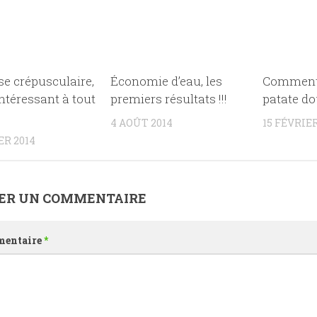
se crépusculaire,
Économie d’eau, les
Comment 
ntéressant à tout
premiers résultats !!!
patate d
4 AOÛT 2014
15 FÉVRIER
ER 2014
SER UN COMMENTAIRE
entaire
*