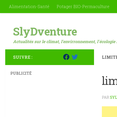
Alimentation-Santé
Potager BIO-Permaculture
Skip to content
SlyDventure
Actualités sur le climat, l'envirronnement, l'écologie 
SUIVRE :
LIMIT
PUBLICITÉ
lim
PAR
SYL