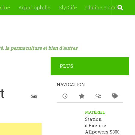
sine
Aquariophilie
SlyDlife
Chaine Youtube
nté, la permaculture et bien d'autres
PLUS
NAVIGATION
t
0 (0)
MATÉRIEL
Station
d’Énergie
Allpowers S300