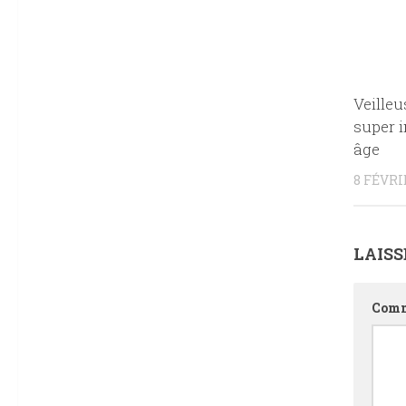
Veilleu
super i
âge
8 FÉVRI
LAIS
Comm