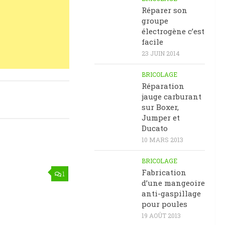
Réparer son
groupe
électrogène c’est
facile
23 JUIN 2014
BRICOLAGE
Réparation
jauge carburant
sur Boxer,
Jumper et
Ducato
10 MARS 2013
BRICOLAGE
Fabrication
1
d’une mangeoire
anti-gaspillage
pour poules
19 AOÛT 2013