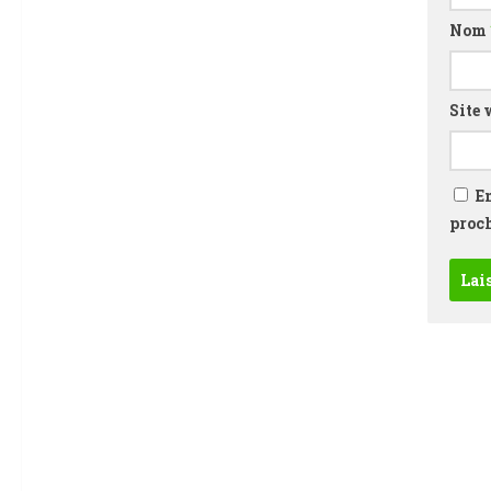
Nom
Site 
E
proc