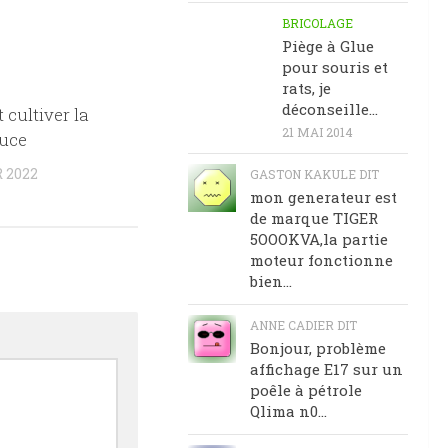
BRICOLAGE
Piège à Glue
pour souris et
rats, je
déconseille…
cultiver la
21 MAI 2014
ouce
 2022
GASTON KAKULE DIT
mon generateur est
de marque TIGER
5OOOKVA,la partie
moteur fonctionne
bien...
ANNE CADIER DIT
Bonjour, problème
affichage E17 sur un
poêle à pétrole
Qlima n0...