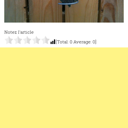
Notez l'article
[Total:
0
Average:
0
]