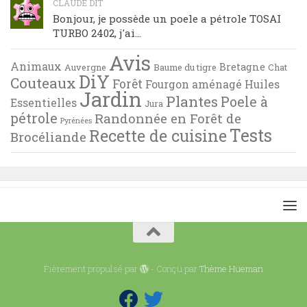
CLAUDE DIT
Bonjour, je possède un poele a pétrole TOSAI
TURBO 2402, j'ai...
Avis
Animaux
Bretagne
Auvergne
Baume du tigre
Chat
DiY
Couteaux
Forêt
Fourgon aménagé
Huiles
Jardin
Plantes
Poele à
Essentielles
Jura
pétrole
Randonnée en Forêt de
Pyrénées
Tests
Recette de cuisine
Brocéliande
Fièrement propulsé par
- Conçu par
Thème Hueman