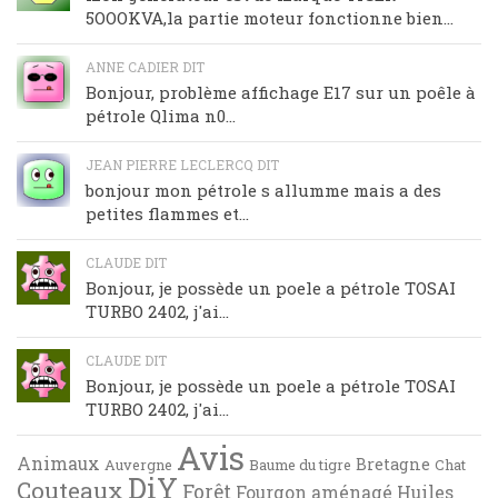
5OOOKVA,la partie moteur fonctionne bien...
ANNE CADIER DIT
Bonjour, problème affichage E17 sur un poêle à
pétrole Qlima n0...
JEAN PIERRE LECLERCQ DIT
bonjour mon pétrole s allumme mais a des
petites flammes et...
CLAUDE DIT
Bonjour, je possède un poele a pétrole TOSAI
TURBO 2402, j'ai...
CLAUDE DIT
Bonjour, je possède un poele a pétrole TOSAI
TURBO 2402, j'ai...
Avis
Animaux
Bretagne
Auvergne
Baume du tigre
Chat
DiY
Couteaux
Forêt
Fourgon aménagé
Huiles