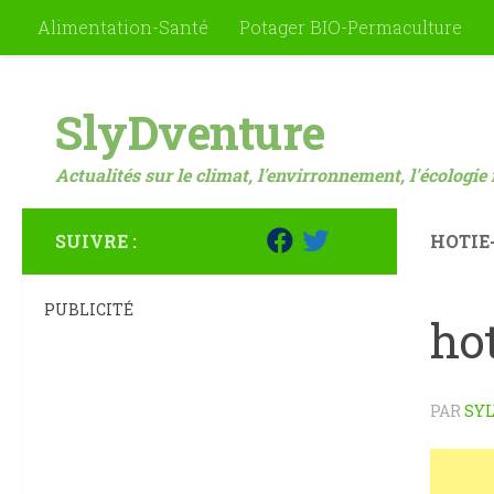
Alimentation-Santé
Potager BIO-Permaculture
Skip to content
SlyDventure
Actualités sur le climat, l'envirronnement, l'écologie 
SUIVRE :
HOTIE
PUBLICITÉ
ho
PAR
SYL