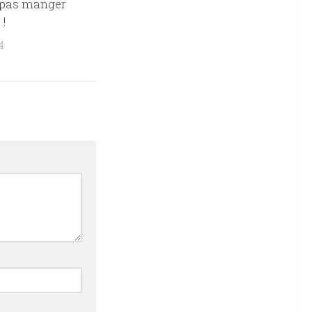
 pas manger
 !
4