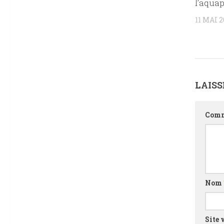
l’aqua
11 MAI 2
LAIS
Comm
Nom
Site 