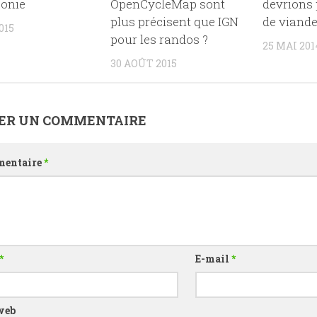
ponie
OpenCycleMap sont
devrions
plus précisent que IGN
de viande
015
pour les randos ?
25 MAI 201
30 AOÛT 2015
SER UN COMMENTAIRE
entaire
*
*
E-mail
*
web