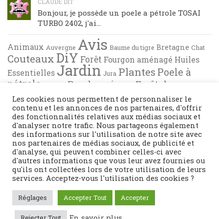
CLAUDE DIT
Bonjour, je possède un poele a pétrole TOSAI
TURBO 2402, j'ai...
Avis
Animaux
Bretagne
Auvergne
Baume du tigre
Chat
DiY
Couteaux
Forêt
Fourgon aménagé
Huiles
Jardin
Plantes
Poele à
Essentielles
Jura
pétrole
Randonnée en Forêt de
Pyrénées
Tests
Recette de cuisine
Brocéliande
Les cookies nous permettent de personnaliser le
contenu et les annonces de nos partenaires, d'offrir
des fonctionnalités relatives aux médias sociaux et
d'analyser notre trafic. Nous partageons également
des informations sur l'utilisation de notre site avec
nos partenaires de médias sociaux, de publicité et
d'analyse, qui peuvent combiner celles-ci avec
d'autres informations que vous leur avez fournies ou
qu'ils ont collectées lors de votre utilisation de leurs
services. Acceptez-vous l'utilisation des cookies ?
Fièrement propulsé par
- Conçu par
Thème Hueman
Réglages
Accepter Tout
Accepter
En savoir plus
Rejecter Tout