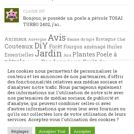
CLAUDE DIT
Bonjour, je possède un poele a pétrole TOSAI
TURBO 2402, j'ai...
Avis
Animaux
Bretagne
Auvergne
Baume du tigre
Chat
DiY
Couteaux
Forêt
Fourgon aménagé
Huiles
Jardin
Plantes
Poele à
Essentielles
Jura
pétrole
Randonnée en Forêt de
Pyrénées
Tests
Recette de cuisine
Brocéliande
Les cookies nous permettent de personnaliser le
contenu et les annonces de nos partenaires, d'offrir
des fonctionnalités relatives aux médias sociaux et
d'analyser notre trafic. Nous partageons également
des informations sur l'utilisation de notre site avec
nos partenaires de médias sociaux, de publicité et
d'analyse, qui peuvent combiner celles-ci avec
d'autres informations que vous leur avez fournies ou
qu'ils ont collectées lors de votre utilisation de leurs
services. Acceptez-vous l'utilisation des cookies ?
Fièrement propulsé par
- Conçu par
Thème Hueman
Réglages
Accepter Tout
Accepter