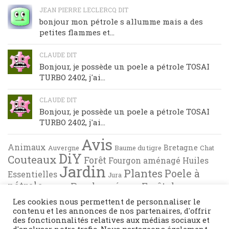
JEAN PIERRE LECLERCQ DIT
bonjour mon pétrole s allumme mais a des
petites flammes et...
CLAUDE DIT
Bonjour, je possède un poele a pétrole TOSAI
TURBO 2402, j'ai...
CLAUDE DIT
Bonjour, je possède un poele a pétrole TOSAI
TURBO 2402, j'ai...
Avis
Animaux
Bretagne
Auvergne
Baume du tigre
Chat
DiY
Couteaux
Forêt
Fourgon aménagé
Huiles
Jardin
Plantes
Poele à
Essentielles
Jura
pétrole
Randonnée en Forêt de
Pyrénées
Tests
Recette de cuisine
Brocéliande
Les cookies nous permettent de personnaliser le
contenu et les annonces de nos partenaires, d'offrir
des fonctionnalités relatives aux médias sociaux et